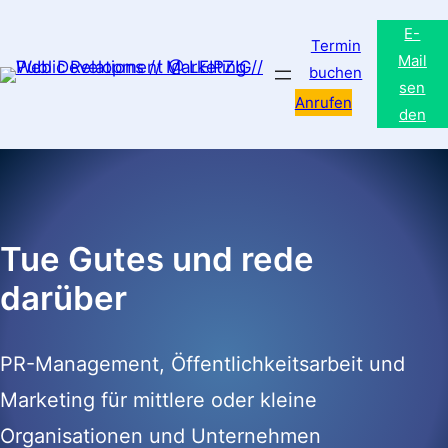
Skip
E-
to
Termin
Mail
buchen
content
sen
Anrufen
den
Tue Gutes und rede
darüber
PR-Management, Öffentlichkeitsarbeit und
Marketing für mittlere oder kleine
Organisationen und Unternehmen